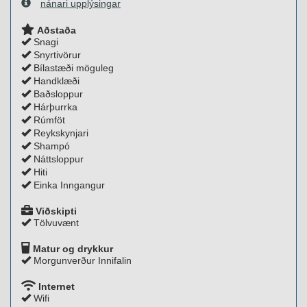
nánari upplýsingar
Aðstaða
Snagi
Snyrtivörur
Bílastæði möguleg
Handklæði
Baðsloppur
Hárþurrka
Rúmföt
Reykskynjari
Shampó
Náttsloppur
Hiti
Einka Inngangur
Viðskipti
Tölvuvænt
Matur og drykkur
Morgunverður Innifalin
Internet
Wifi