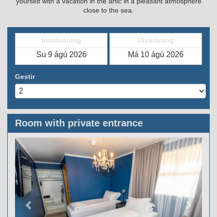
yourself with a vacation in the artic in a pleasant atmosphere
close to the sea.
Innskráning
Útskráning
Gestir
Room with private entrance
Previous
Next