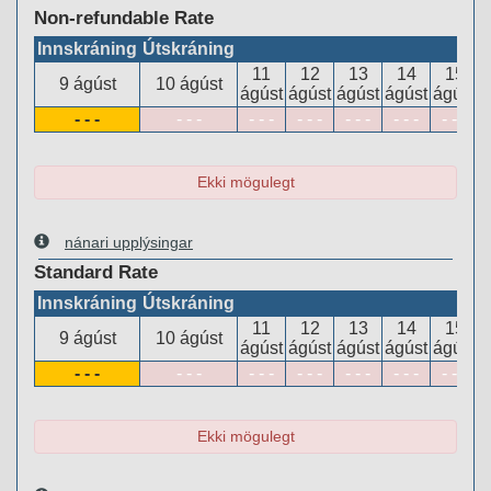
Non-refundable Rate
Innskráning
Útskráning
11
12
13
14
15
9 ágúst
10 ágúst
ágúst
ágúst
ágúst
ágúst
ágúst
- - -
- - -
- - -
- - -
- - -
- - -
- - -
Ekki mögulegt
nánari upplýsingar
Standard Rate
Innskráning
Útskráning
11
12
13
14
15
9 ágúst
10 ágúst
ágúst
ágúst
ágúst
ágúst
ágúst
- - -
- - -
- - -
- - -
- - -
- - -
- - -
Ekki mögulegt