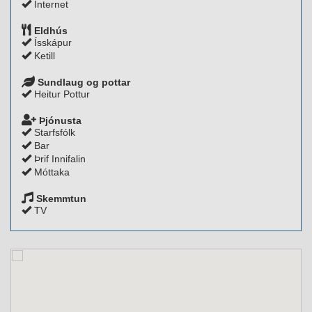
Internet
Eldhús
Ísskápur
Ketill
Sundlaug og pottar
Heitur Pottur
Þjónusta
Starfsfólk
Bar
Þrif Innifalin
Móttaka
Skemmtun
TV