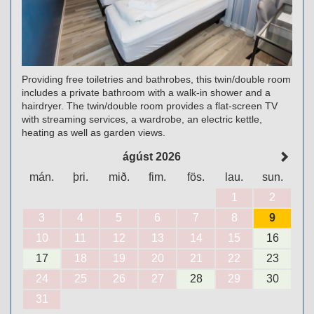
Providing free toiletries and bathrobes, this twin/double room
includes a private bathroom with a walk-in shower and a
hairdryer. The twin/double room provides a flat-screen TV
with streaming services, a wardrobe, an electric kettle,
heating as well as garden views.
ágúst 2026
mán.
þri.
mið.
fim.
fös.
lau.
sun.
1
2
3
4
5
6
7
8
9
10
11
12
13
14
15
16
17
18
19
20
21
22
23
24
25
26
27
28
29
30
31